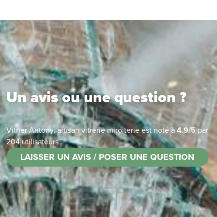
Un avis ou une question ?
Vitrier Antony, artisan vitrerie miroiterie
est noté à
4.9
/
5
par
204
utilisateurs
LAISSER UN AVIS / POSER UNE QUESTION