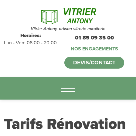
Devis et
déplacements
gratuits
sans
Vitrier Antony, artisan vitrerie miroiterie
Horaires:
01 85 09 35 00
Lun - Ven: 08:00 - 20:00
engagement
NOS ENGAGEMENTS
appelez-nous :
DEVIS/CONTACT
01.85.09.35.00
Tarifs Rénovation