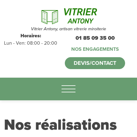
Devis et
déplacements
gratuits
sans
Vitrier Antony, artisan vitrerie miroiterie
Horaires:
01 85 09 35 00
Lun - Ven: 08:00 - 20:00
engagement
NOS ENGAGEMENTS
appelez-nous :
DEVIS/CONTACT
01.85.09.35.00
Nos réalisations