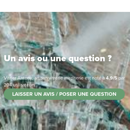
Un avis ou une question ?
Vitrier Antony, artisan vitrerie miroiterie
est noté à
4.9
/
5
par
204
utilisateurs
LAISSER UN AVIS / POSER UNE QUESTION