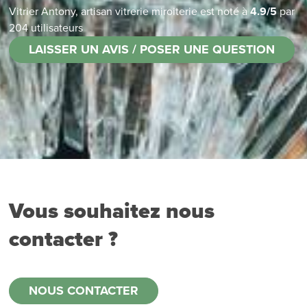
Vitrier Antony, artisan vitrerie miroiterie
est noté à
4.9
/
5
par
204
utilisateurs
LAISSER UN AVIS / POSER UNE QUESTION
Vous souhaitez nous
contacter ?
NOUS CONTACTER