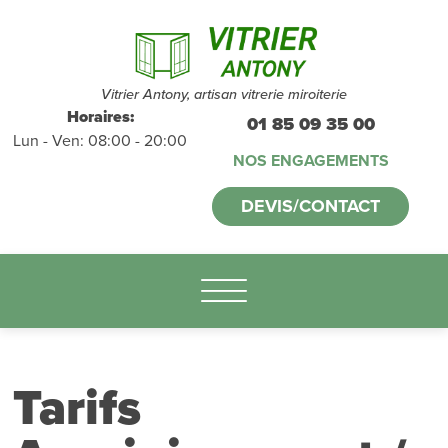
Devis et
déplacements
gratuits
sans
Vitrier Antony, artisan vitrerie miroiterie
Horaires:
01 85 09 35 00
Lun - Ven: 08:00 - 20:00
engagement
NOS ENGAGEMENTS
appelez-nous :
DEVIS/CONTACT
01.85.09.35.00
Tarifs